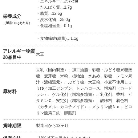
・エネルギー…257kcal
・たんぱく質…1.7g
・脂質…12.6g
栄養成分
・炭水化物…35.0g
（製品100gあたり）
・食塩相当量…0.1g
・食物繊維(総量)…1.1g
アレルギー物質
大豆
28品目中
豆乳（国内製造）、加工油脂、砂糖・ぶどう糖果糖液
糖、麦芽糖、米粉、植物油、水あめ、砂糖、レモン果
汁（濃縮還元）、ぶどう糖、大豆粉、小麦不使用しょ
うゆ／加工デンプン、トレハロース、増粘剤（カード
原材料
ラン）、ゲル化剤（増粘多糖類）、乳化剤、香料、ビ
タミンＣ、安定剤（増粘多糖類）、酸味料、着色料
（カラメル、カロチノイド）、メタリン酸Ｎａ、ピロ
リン酸第二鉄、膨脹剤
賞味期限
製造日から12ヶ月