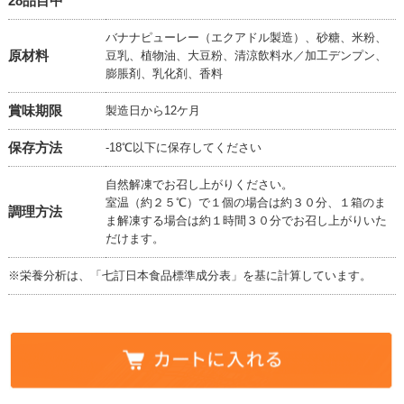
28品目中
バナナピューレー（エクアドル製造）、砂糖、米粉、
原材料
豆乳、植物油、大豆粉、清涼飲料水／加工デンプン、
膨脹剤、乳化剤、香料
賞味期限
製造日から12ケ月
保存方法
-18℃以下に保存してください
自然解凍でお召し上がりください。
室温（約２５℃）で１個の場合は約３０分、１箱のま
調理方法
ま解凍する場合は約１時間３０分でお召し上がりいた
だけます。
※栄養分析は、「七訂日本食品標準成分表」を基に計算しています。