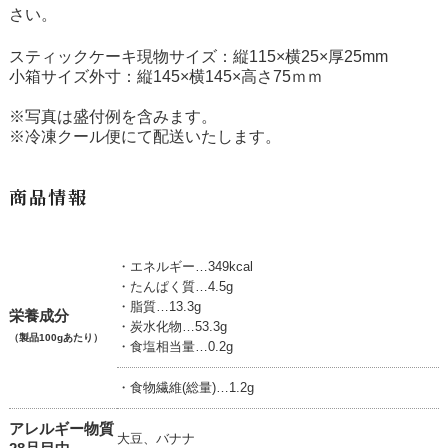
さい。
スティックケーキ現物サイズ：縦115×横25×厚25mm
小箱サイズ外寸：縦145×横145×高さ75ｍｍ
※写真は盛付例を含みます。
※冷凍クール便にて配送いたします。
商品情報
・エネルギー…349kcal
・たんぱく質…4.5g
・脂質…13.3g
栄養成分
・炭水化物…53.3g
（製品100gあたり）
・食塩相当量…0.2g
・食物繊維(総量)…1.2g
アレルギー物質
大豆、バナナ