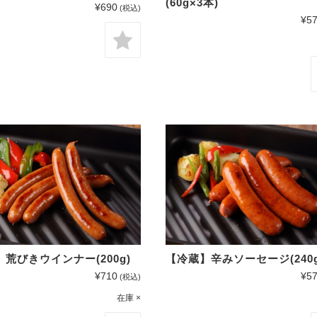
(60g×3本)
¥690
(税込)
¥5
荒びきウインナー(200g)
【冷蔵】辛みソーセージ(240g
¥710
¥5
(税込)
在庫 ×