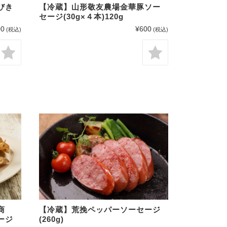
びき
【冷蔵】山形敬友農場金華豚ソー
セージ(30g×４本)120g
00
¥600
(税込)
(税込)
商
【冷蔵】荒挽ペッパーソーセージ
ージ
(260g)