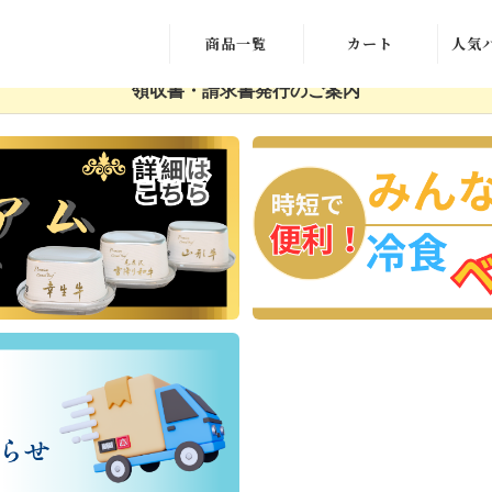
商品一覧
カート
人気
領収書・請求書発行のご案内
デザート
新規会員登録
肉加工品
マイページ
冷凍おかず
ご利用ガイドへ
ギフトセット