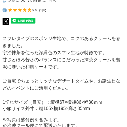
返品についての詳細はこちら
5.0
(1件)
スフレタイプのスポンジ生地で、コクのあるクリームを巻
きました。
宇治抹茶を使った深緑色のスフレ生地が特徴です。
甘さとほろ苦さのバランスにこだわった抹茶クリームを贅
沢に巻いた和風ケーキです。
ご自宅でちょっとリッチなデザートタイムや、お誕生日な
どのイベントにご活用ください。
1切れサイズ（目安）：縦径67×横径86×幅30ｍｍ
小箱サイズ外寸：縦105×横195×高さ85mm
※写真は盛付例を含みます。
※冷凍クール便にて配送いたします。