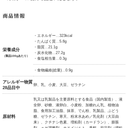
商品情報
・エネルギー…323kcal
・たんぱく質…5.8g
・脂質…21.1g
栄養成分
・炭水化物…27.2g
（製品100gあたり）
・食塩相当量…0.3g
・食物繊維(総量)…0.9g
アレルギー物質
卵、乳、小麦、大豆、ゼラチン
28品目中
乳又は乳製品を主要原料とする食品（国内製造）、液
全卵、砂糖、液卵白、小麦粉、加糖れん乳、植物油
脂、食用加工油脂、抹茶、でん粉、乳製品、ぶどう
原材料
糖、ゼラチン、寒天、粉末水あめ／乳化剤（大豆由
来）、クチナシ色素、増粘剤（カードラン）、膨脹
剤、ｐＨ調整剤、ホエイソルト、香料、安定剤（増粘