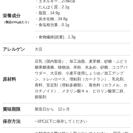
・エネルギー…278kcal
・たんぱく質…2.1g
・脂質…14.9g
栄養成分
・炭水化物…34.8g
（製品100gあたり）
・食塩相当量…0.1g
・食物繊維(総量)…1.3g
アレルゲン
大豆
豆乳（国内製造）、加工油脂、麦芽糖、砂糖・ぶどう
糖果糖液糖、植物油、米粉、水あめ、砂糖、ココアパ
ウダー、大豆粉、小麦不使用しょうゆ／加工デンプ
原材料
ン、トレハロース、増粘剤（カードラン）、乳化剤、
香料、安定剤（増粘多糖類）、着色料（カラメル、カ
ロチノイド）、メタリン酸Ｎａ、ピロリン酸第二鉄、
膨脹剤
賞味期限
製造日から 12ヶ月
保存方法
−18℃以下に保存してください