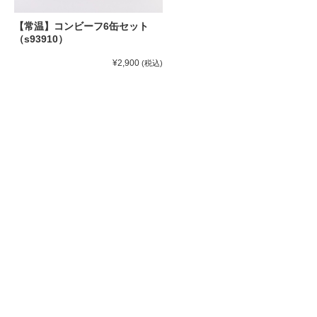
【常温】コンビーフ6缶セット
（s93910）
¥2,900
(税込)