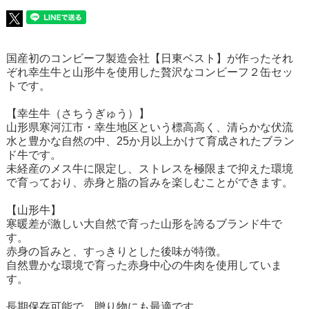
国産初のコンビーフ製造会社【日東ベスト】が作ったそれ
ぞれ幸生牛と山形牛を使用した贅沢なコンビーフ２缶セッ
トです。
【幸生牛（さちうぎゅう）】
山形県寒河江市・幸生地区という標高高く、清らかな伏流
水と豊かな自然の中、25か月以上かけて育成されたブラン
ド牛です。
未経産のメス牛に限定し、ストレスを極限まで抑えた環境
で育っており、赤身と脂の旨みを楽しむことができます。
【山形牛】
寒暖差が激しい大自然で育った山形を誇るブランド牛で
す。
赤身の旨みと、すっきりとした後味が特徴。
自然豊かな環境で育った赤身中心の牛肉を使用していま
す。
長期保存可能で、贈り物にも最適です。