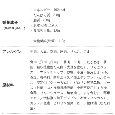
・エネルギー…192kcal
・たんぱく質…8.8g
・脂質…8.8g
栄養成分
・炭水化物…19.3g
（製品100gあたり）
・食塩相当量…1.6g
・食物繊維(総量)…1.0g
アレルゲン
牛肉、大豆、鶏肉、豚肉、りんご、ごま
食肉（鶏肉（日本）、豚肉、牛肉）、たまねぎ、豚
脂、粒状植物性たん白（大豆を含む）、りんごジュー
ス、トマトケチャップ、砂糖、小麦不使用しょうゆ、
食塩、香辛料、酵母エキス／加工デンプン、セルロー
ス、安定剤（グァーガム）、ピロリン酸第二鉄、ソー
原材料
ス（砂糖・ぶどう糖果糖液糖、小麦不使用しょうゆ、
食酢、りんごジュース、植物油（ごまを含む）、酵母
エキス／増粘剤（加工デンプン、キサンタンガム）、
カラメル色素、ピロリン酸第二鉄）、揚げ油（なたね
油）