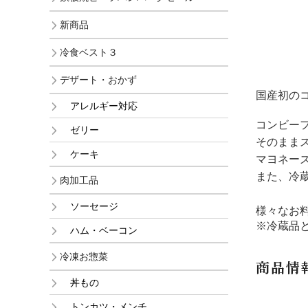
新商品
冷食ベスト３
デザート・おかず
国産初の
アレルギー対応
コンビー
ゼリー
そのまま
ケーキ
マヨネー
また、冷
肉加工品
ソーセージ
様々なお
※冷蔵品
ハム・ベーコン
冷凍お惣菜
商品情
丼もの
トンカツ・メンチ