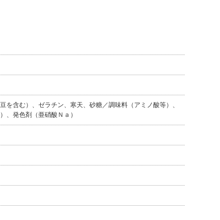
豆を含む）、ゼラチン、寒天、砂糖／調味料（アミノ酸等）、
）、発色剤（亜硝酸Ｎａ）