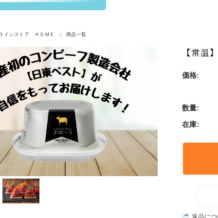
ラインストア ＨＯＭＥ
商品一覧
【常温
価格:
数量:
在庫:
返品につ