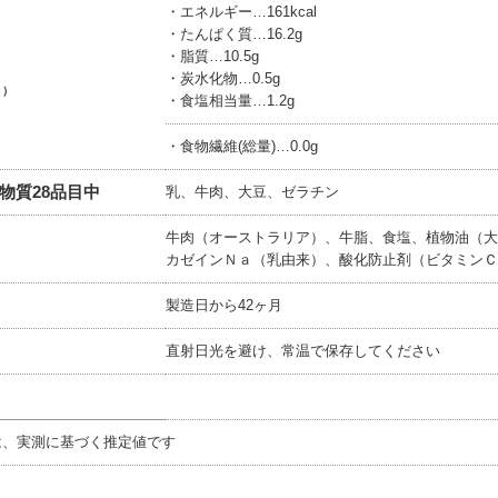
・エネルギー…161kcal
・たんぱく質…16.2g
・脂質…10.5g
・炭水化物…0.5g
り）
・食塩相当量…1.2g
・食物繊維(総量)…0.0g
物質28品目中
乳、牛肉、大豆、ゼラチン
牛肉（オーストラリア）、牛脂、食塩、植物油（大
カゼインＮａ（乳由来）、酸化防止剤（ビタミンＣ
製造日から42ヶ月
直射日光を避け、常温で保存してください
は、実測に基づく推定値です